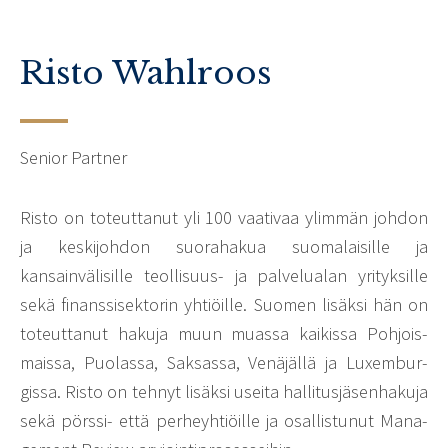
Risto Wahlroos
Senior Partner
Risto on toteut­tanut yli 100 vaativaa ylimmän johdon
ja keski­johdon suora­hakua suomalaisille ja
kansainvälisille teol­li­suus- ja palve­lualan yrityk­sille
sekä finans­si­sek­to­rin yhtiöille. Suomen lisäksi hän on
toteut­tanut hakuja muun muassa kaikissa Pohjois­
maissa, Puolassa, Saksassa, Venä­jällä ja Luxem­bur­
gissa. Risto on tehnyt lisäksi useita halli­tus­jä­sen­ha­kuja
sekä pörssi- että perheyhtiöille ja osal­lis­tunut Mana­