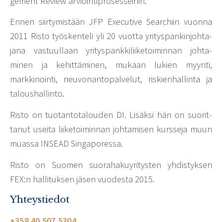
ge­ment Review arvioin­ti­pro­ses­seihin.
Ennen siir­ty­mis­tään JFP Execu­tive Searc­hiin vuonna
2011 Risto työs­ken­teli yli 20 vuotta yritys­pan­kin­joh­ta­
jana vastuul­laan yritys­pank­ki­lii­ke­toi­minnan johta­
minen ja kehit­tä­minen, mukaan lukien myynti,
markkinointi, neuvonantopalvelut, riskien­hal­linta ja
talous­hal­linto.
Risto on tuotan­to­ta­louden DI. Lisäksi hän on suorit­
tanut useita liike­toi­minnan johta­misen kurs­seja muun
muassa INSEAD Singa­po­ressa.
Risto on Suomen suora­ha­ku­yri­tysten yhdis­tyksen
FEX:n halli­tuksen jäsen vuodesta 2015.
Yhteystiedot
+358 40 507 5304