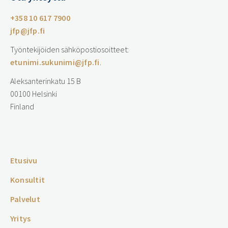
+358 10 617 7900
jfp@jfp.fi
Työntekijöiden sähköpostiosoitteet:
etunimi.sukunimi@jfp.fi
.
Aleksanterinkatu 15 B
00100 Helsinki
Finland
…
Etusivu
Konsultit
Palvelut
Yritys