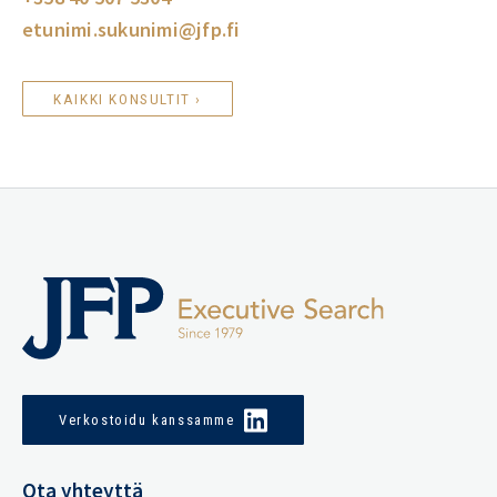
etunimi.sukunimi@jfp.fi
KAIKKI KONSULTIT ›
Verkostoidu kanssamme
Ota yhteyttä