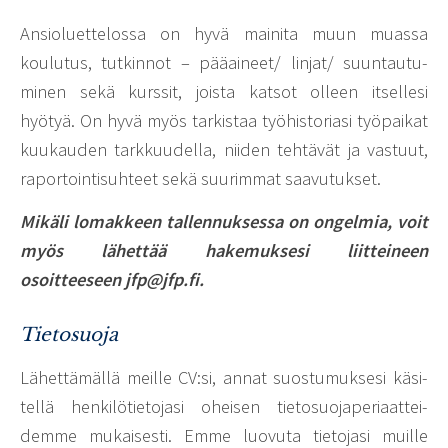
Ansio­luet­te­lossa on hyvä mainita muun muassa
koulutus, tutkinnot – pääai­neet/ linjat/ suun­tau­tu­
minen sekä kurssit, joista katsot olleen itsel­lesi
hyötyä. On hyvä myös tarkistaa työhis­to­riasi työpaikat
kuukauden tark­kuu­della, niiden tehtävät ja vastuut,
rapor­toin­ti­suh­teet sekä suurimmat saavu­tukset.
Mikäli lomakkeen tallennuksessa on ongelmia, voit
myös lähettää hakemuksesi liitteineen
osoitteeseen jfp@jfp.fi.
Tietosuoja
Lähet­tä­mällä meille CV:si, annat suos­tu­muk­sesi käsi­
tellä henki­lö­tie­to­jasi oheisen tieto­suo­ja­pe­ri­aat­tei­
demme mukai­sesti. Emme luovuta tieto­jasi muille