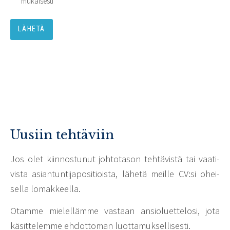
mukaisesti
LÄHETÄ
Uusiin tehtäviin
Jos olet kiin­nos­tunut johto­tason tehtä­vistä tai vaati­
vista asian­tun­ti­ja­po­si­tioista, lähetä meille CV:si ohei­
sella lomak­keella.
Otamme mielel­lämme vastaan ansio­luet­te­losi, jota
käsit­te­lemme ehdot­toman luot­ta­muk­sel­li­sesti.