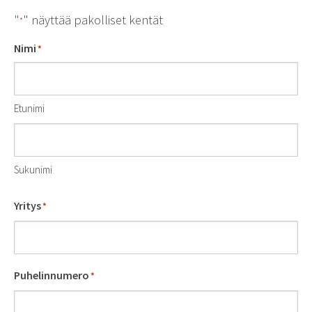
"
" näyttää pakol­liset kentät
*
Nimi
*
Etunimi
Sukunimi
Yritys
*
Puhelinnumero
*