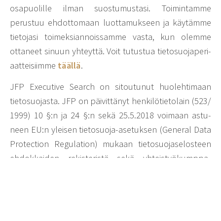
osapuo­lille ilman suos­tu­mus­tasi. Toimin­tamme
perustuu ehdot­to­maan luot­ta­muk­seen ja käytämme
tieto­jasi toimek­sian­nois­samme vasta, kun olemme
otta­neet sinuun yhteyttä. Voit tutustua tieto­suo­ja­pe­ri­
aat­tei­siimme
täällä
.
JFP Execu­tive Search on sitou­tunut huoleh­ti­maan
tieto­suo­jasta. JFP on päivit­tänyt henki­lö­tie­to­lain (523/​
1999) 10 §:n ja 24 §:n sekä 25.5.2018 voimaan astu­
neen EU:n yleisen tieto­suoja-asetuksen (General Data
Protec­tion Regu­la­tion) mukaan tieto­suo­ja­se­los­teen
ehdok­kaiden rekis­te­ristä sekä yhteis­työ­kump­pa­
neiden rekis­te­ristä. Tutustu ehdok­kaiden tieto­suo­ja­
se­los­tee­seen
täällä
.