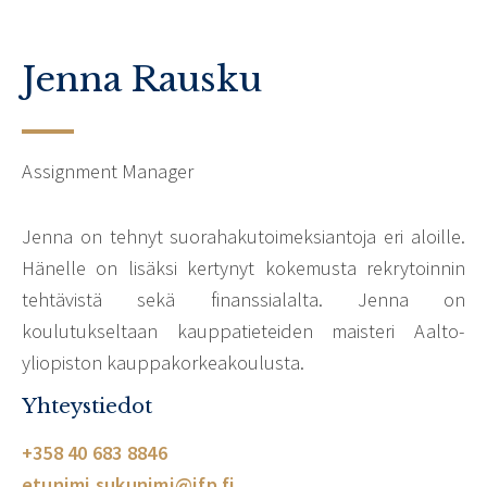
Jenna Rausku
Assignment Manager
Jenna on tehnyt suorahakutoimeksiantoja eri aloille.
Hänelle on lisäksi kertynyt kokemusta rekrytoinnin
tehtävistä sekä finanssialalta. Jenna on
koulutukseltaan kauppatieteiden maisteri Aalto-
yliopiston kauppakorkeakoulusta.
Yhteystiedot
+358 40 683 8846
etunimi.sukunimi@jfp.fi