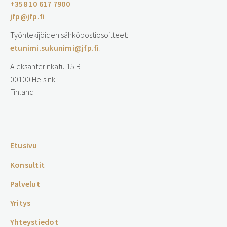
+358 10 617 7900
jfp@jfp.fi
Työntekijöiden sähköpostiosoitteet:
etunimi.sukunimi@jfp.fi
.
Aleksanterinkatu 15 B
00100 Helsinki
Finland
…
Etusivu
Konsultit
Palvelut
Yritys
Yhteystiedot