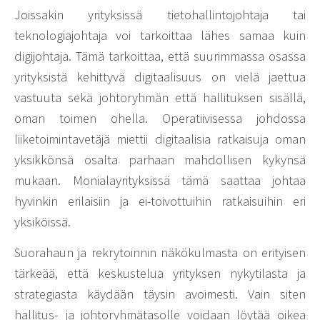
Joissakin yrityksissä tietohallintojohtaja tai
teknologiajohtaja voi tarkoittaa lähes samaa kuin
digijohtaja. Tämä tarkoittaa, että suurimmassa osassa
yrityksistä kehittyvä digitaalisuus on vielä jaettua
vastuuta sekä johtoryhmän että hallituksen sisällä,
oman toimen ohella. Operatiivisessa johdossa
liiketoimintavetäjä miettii digitaalisia ratkaisuja oman
yksikkönsä osalta parhaan mahdollisen kykynsä
mukaan. Monialayrityksissä tämä saattaa johtaa
hyvinkin erilaisiin ja ei-toivottuihin ratkaisuihin eri
yksiköissä.
Suorahaun ja rekrytoinnin näkökulmasta on erityisen
tärkeää, että keskustelua yrityksen nykytilasta ja
strategiasta käydään täysin avoimesti. Vain siten
hallitus- ja johtoryhmätasolle voidaan löytää oikea