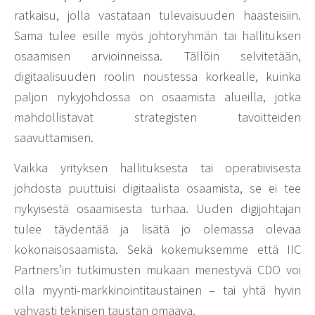
ratkaisu, jolla vastataan tulevaisuuden haasteisiin.
Sama tulee esille myös johtoryhmän tai hallituksen
osaamisen arvioinneissa. Tällöin selvitetään,
digitaalisuuden roolin noustessa korkealle, kuinka
paljon nykyjohdossa on osaamista alueilla, jotka
mahdollistavat strategisten tavoitteiden
saavuttamisen.
Vaikka yrityksen hallituksesta tai operatiivisesta
johdosta puuttuisi digitaalista osaamista, se ei tee
nykyisestä osaamisesta turhaa. Uuden digijohtajan
tulee täydentää ja lisätä jo olemassa olevaa
kokonaisosaamista. Sekä kokemuksemme että IIC
Partners’in tutkimusten mukaan menestyvä CDO voi
olla myynti-markkinointitaustainen – tai yhtä hyvin
vahvasti teknisen taustan omaava.