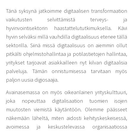
Tänä syksynä jatkoimme digitaalisen transformaation
vaikutusten selvittämistä terveys- ja
hyvinvointisektorin haastattelututkimuksella. Kävi
hyvin selväksi millä vauhdilla digitaalisuus etenee tällä
sektorilla. Siinä missä digitaalisuus on aiemmin ollut
pitkälti ohjelmistohallintaa ja potilastietojen hallintaa,
yritykset tarjoavat asiakkailleen nyt kilvan digitaalisia
palveluja. Tämän onnistumisessa tarvitaan myös
paljon uusia digiosaajia.
Avainasemassa on myös oikeanlainen yrityskulttuuri,
joka nopeuttaa digitalisaation tuomien isojen
muutosten viemistä käytäntöön. Olemme päässeet
näkemään läheltä, miten aidosti kehityskeskeisessä,
avoimessa ja keskustelevassa organisaatiossa