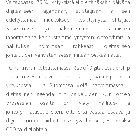
Valtaosassa (76 %) yrityksistä ei ole tänäkään päivänä
digitaaliseen agendaan, strategiaan ja sen
edellyttämään muutokseen keskittynyttä johtajaa.
Kokemuksen ja näkemiemme onnistumisten
innoittamana kannustamme yritysten johtoryhmiä ja
hallituksia toimimaan rohkeasti digitaalisen
johtajuuden vahvistamisessa, mitään pelkäämättä.
IIC Partnersin toteuttamassa Rise of Digital Leadership
-tutkimuksesta kävi ilmi, että vain joka neljännessä
yrityksessä – ja Suomessa vielä harvemmassa –
digitaalinen agenda niin palveluiden kuin omien
prosessien osalta on viety hallitus- ja
johtoryhmätasolle siten, että siitä vastaa osaava ja
digitaalisuuteen aidosti keskittyvä henkilö, esimerkiksi
CDO tai digijohtaja.