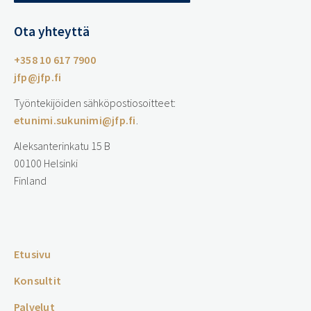
Ota yhteyttä
+358 10 617 7900
jfp@jfp.fi
Työntekijöiden sähköpostiosoitteet:
etunimi.sukunimi@jfp.fi
.
Aleksanterinkatu 15 B
00100 Helsinki
Finland
…
Etusivu
Konsultit
Palvelut