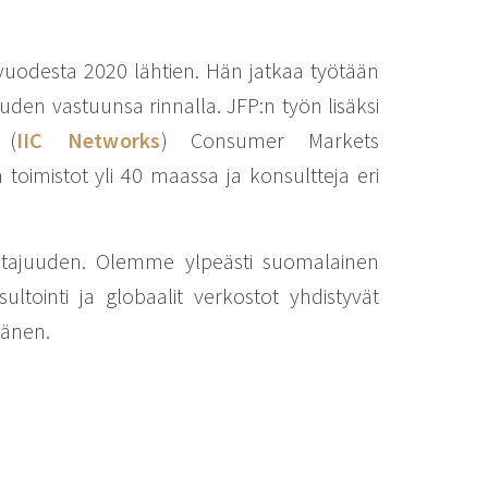
 vuodesta 2020 lähtien. Hän jatkaa työtään
den vastuunsa rinnalla. JFP:n työn lisäksi
 (
IIC Networks
) Consumer Markets
 toimistot yli 40 maassa ja konsultteja eri
htajuuden. Olemme ylpeästi suomalainen
ltointi ja globaalit verkostot yhdistyvät
känen.