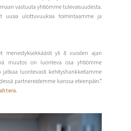
tamaan vastuuta yhtiömme tulevaisuudesta.
 uusia ulottuvuuksia toimintaamme ja
set menestyksekkäästi yli 8 vuoden ajan
Tämä muutos on luonteva osa yhtiömme
o jatkaa luontevasti kehityshankkeitamme
 yhdessä partnereidemme kanssa eteenpäin.”
Vahtera
.