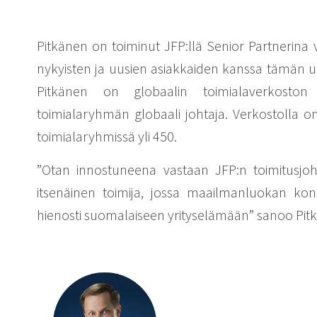
Pitkänen on toiminut JFP:llä Senior Partnerina
nykyisten ja uusien asiakkaiden kanssa tämän uu
Pitkänen on globaalin toimialaverkoston
toimialaryhmän globaali johtaja. Verkostolla on
toimialaryhmissä yli 450.
”Otan innostuneena vastaan JFP:n toimitusjo
itsenäinen toimija, jossa maailmanluokan konsu
hienosti suomalaiseen yrityselämään” sanoo Pit