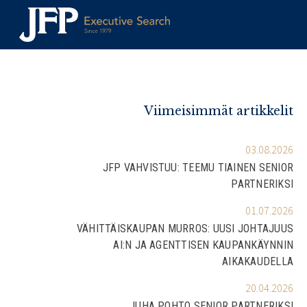
Skip
to
content
Viimeisimmät artikkelit
03.08.2026
JFP VAHVISTUU: TEEMU TIAINEN SENIOR
PARTNERIKSI
01.07.2026
VÄHITTÄISKAUPAN MURROS: UUSI JOHTAJUUS
AI:N JA AGENTTISEN KAUPANKÄYNNIN
AIKAKAUDELLA
20.04.2026
JUHA POHTO SENIOR PARTNERIKSI