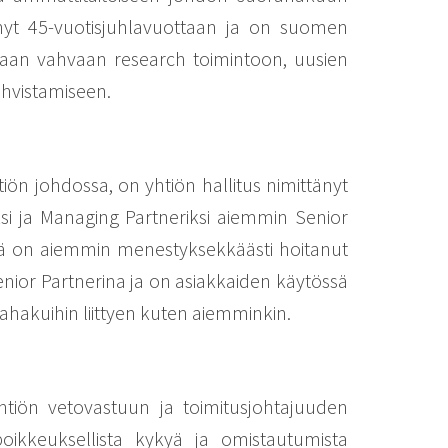
ä nyt 45-vuotisjuhlavuottaan ja on suomen
etaan vahvaan research toimintoon, uusien
hvistamiseen.
ön johdossa, on yhtiön hallitus nimittänyt
ksi ja Managing Partneriksi aiemmin Senior
ää on aiemmin menestyksekkäästi hoitanut
enior Partnerina ja on asiakkaiden käytössä
rahakuihin liittyen kuten aiemminkin.
htiön vetovastuun ja toimitusjohtajuuden
oikkeuksellista kykyä ja omistautumista