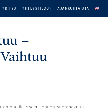
YRITYS
YHTEYSTIEDOT
AJANKOHTAISTA
kuu –
 Vaihtuu
a ammattitaitoiseen johdon suorahakuun