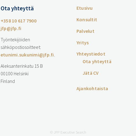
Ota yhteyttä
Etusivu
Konsultit
+358 10 617 7900
jfp@jfp.fi
Palvelut
Työntekijöiden
Yritys
sähköpostiosoitteet:
Yhteystiedot
etunimi.sukunimi@jfp.fi
.
Ota yhteyttä
Aleksanterinkatu 15 B
Jätä CV
00100 Helsinki
Finland
Ajankohtaista
…
© JFP Executive Search