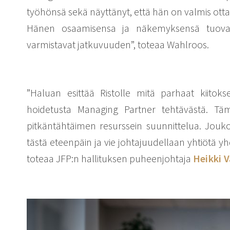
työhönsä sekä näyttänyt, että hän on valmis ot
Hänen osaamisensa ja näkemyksensä tuovat
varmistavat jatkuvuuden”, toteaa Wahlroos.
”Haluan esittää Ristolle mitä parhaat kiitok
hoidetusta Managing Partner tehtävästä. 
pitkäntähtäimen resurssein suunnittelua. Jouk
tästä eteenpäin ja vie johtajuudellaan yhtiötä
toteaa JFP:n hallituksen puheenjohtaja
Heikki 