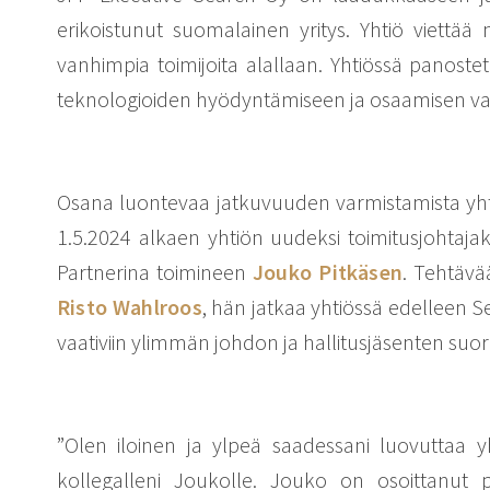
erikoistunut suomalainen yritys. Yhtiö viettä
vanhimpia toimijoita alallaan. Yhtiössä panost
teknologioiden hyödyntämiseen ja osaamisen va
Osana luontevaa jatkuvuuden varmistamista yhti
1.5.2024 alkaen yhtiön uudeksi toimitusjohtaja
Partnerina toimineen
Jouko Pitkäsen
. Tehtäv
Risto Wahlroos
, hän jatkaa yhtiössä edelleen S
vaativiin ylimmän johdon ja hallitusjäsenten suo
”Olen iloinen ja ylpeä saadessani luovuttaa y
kollegalleni Joukolle. Jouko on osoittanut p