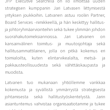
JFP Executive Searchillä on ilo ilmoittaa uuden
strategisen kumppanin Jari Latvasen liittymisestä
yrityksen joukkoihin. Latvanen astuu rooliin Partner,
Board Services -nimikkeellä, ja hän keskittyy hallitus-
ja johtoryhmäarviointeihin sekä tukee ylimmän johdon
suorahakutoimeksiannoissa. Jari Latvanen on
kansainvälinen toimitus- ja muutosjohtaja sekä
hallitusammattilainen, jolla on pitkä kokemus eri
toimialoilta, kuten elintarvikealalta, metsä- ja
pakkausteollisuudesta sekä vähittäiskaupasta ja
muodista.
Latvanen tuo mukanaan yhtiöllemme vankkaa
kokemusta ja syvällistä ymmärrystä strategisesta
johtamisesta sekä hallitustyöskentelystä. Jarin
asiantuntemus vahvistaa organisaatiotamme ja tukee