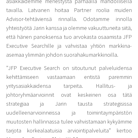
asiakkaidemme menestystä parhaalla mahdollisella
tavalla. Latvanen hoitaa Partner roolia muiden
Advisor-tehtäviensä rinnalla. Odotamme innolla
yhteistyötä Jarin kanssa ja olemme vakuuttuneita siitä,
että hänen panoksensa tuo arvokasta osaamista JFP
Executive Searchille ja vahvistaa yhtiön markkina-
asemaa ylimmän johdon suorahakumarkkinoilla.
”JFP Executive Search on sitoutunut palveluidensa
kehittämiseen vastaamaan entistä paremmin
yritysasiakkaidensa tarpeita. Hallitus- ja
johtoryhmäarvioinnit ovat keskeinen osa tätä
strategiaa ja Jarin tausta strategisissa
uudelleenarvioinneissa ja toimintaympäristön
muutosten hallinnassa tulee vahvistamaan kykyämme
tarjota korkealaatuisia arviointipalveluita” kertoo