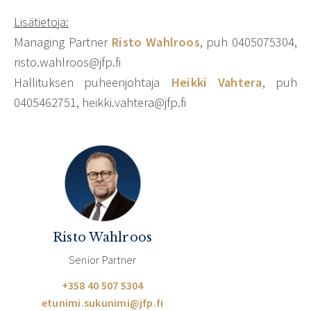
Lisätietoja:
Managing Partner
Risto Wahlroos
, puh 0405075304,
risto.wahlroos@jfp.fi
Hallituksen puheenjohtaja
Heikki Vahtera
, puh
0405462751, heikki.vahtera@jfp.fi
Risto Wahlroos
Senior Partner
+358 40 507 5304
etunimi.sukunimi@jfp.fi