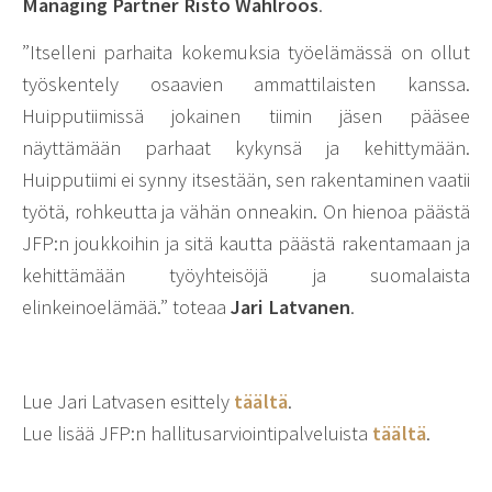
Managing Partner Risto Wahlroos
.
”Itselleni parhaita kokemuksia työelämässä on ollut
työskentely osaavien ammattilaisten kanssa.
Huipputiimissä jokainen tiimin jäsen pääsee
näyttämään parhaat kykynsä ja kehittymään.
Huipputiimi ei synny itsestään, sen rakentaminen vaatii
työtä, rohkeutta ja vähän onneakin. On hienoa päästä
JFP:n joukkoihin ja sitä kautta päästä rakentamaan ja
kehittämään työyhteisöjä ja suomalaista
elinkeinoelämää.” toteaa
Jari Latvanen
.
Lue Jari Latvasen esittely
täältä
.
Lue lisää JFP:n hallitusarviointipalveluista
täältä
.