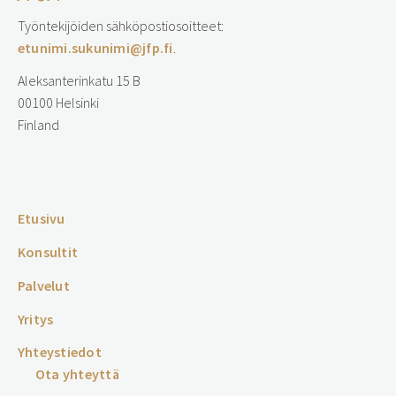
Työntekijöiden sähköpostiosoitteet:
etunimi.sukunimi@jfp.fi
.
Aleksanterinkatu 15 B
00100 Helsinki
Finland
…
Etusivu
Konsultit
Palvelut
Yritys
Yhteystiedot
Ota yhteyttä