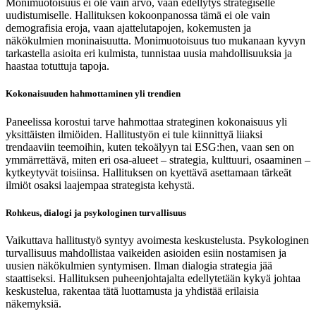
Monimuotoisuus ei ole vain arvo, vaan edellytys strategiselle
uudistumiselle. Hallituksen kokoonpanossa tämä ei ole vain
demografisia eroja, vaan ajattelutapojen, kokemusten ja
näkökulmien moninaisuutta. Monimuotoisuus tuo mukanaan kyvyn
tarkastella asioita eri kulmista, tunnistaa uusia mahdollisuuksia ja
haastaa totuttuja tapoja.
Kokonaisuuden hahmottaminen yli trendien
Paneelissa korostui tarve hahmottaa strateginen kokonaisuus yli
yksittäisten ilmiöiden. Hallitustyön ei tule kiinnittyä liiaksi
trendaaviin teemoihin, kuten tekoälyyn tai ESG:hen, vaan sen on
ymmärrettävä, miten eri osa-alueet – strategia, kulttuuri, osaaminen –
kytkeytyvät toisiinsa. Hallituksen on kyettävä asettamaan tärkeät
ilmiöt osaksi laajempaa strategista kehystä.
Rohkeus, dialogi ja psykologinen turvallisuus
Vaikuttava hallitustyö syntyy avoimesta keskustelusta. Psykologinen
turvallisuus mahdollistaa vaikeiden asioiden esiin nostamisen ja
uusien näkökulmien syntymisen. Ilman dialogia strategia jää
staattiseksi. Hallituksen puheenjohtajalta edellytetään kykyä johtaa
keskustelua, rakentaa tätä luottamusta ja yhdistää erilaisia
näkemyksiä.