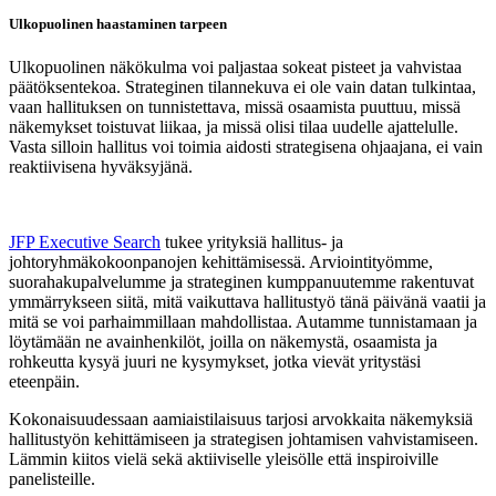
Ulkopuolinen haastaminen tarpeen
Ulkopuolinen näkökulma voi paljastaa sokeat pisteet ja vahvistaa
päätöksentekoa. Strateginen tilannekuva ei ole vain datan tulkintaa,
vaan hallituksen on tunnistettava, missä osaamista puuttuu, missä
näkemykset toistuvat liikaa, ja missä olisi tilaa uudelle ajattelulle.
Vasta silloin hallitus voi toimia aidosti strategisena ohjaajana, ei vain
reaktiivisena hyväksyjänä.
JFP Executive Search
tukee yrityksiä hallitus- ja
johtoryhmäkokoonpanojen kehittämisessä. Arviointityömme,
suorahakupalvelumme ja strateginen kumppanuutemme rakentuvat
ymmärrykseen siitä, mitä vaikuttava hallitustyö tänä päivänä vaatii ja
mitä se voi parhaimmillaan mahdollistaa. Autamme tunnistamaan ja
löytämään ne avainhenkilöt, joilla on näkemystä, osaamista ja
rohkeutta kysyä juuri ne kysymykset, jotka vievät yritystäsi
eteenpäin.
Kokonaisuudessaan aamiaistilaisuus tarjosi arvokkaita näkemyksiä
hallitustyön kehittämiseen ja strategisen johtamisen vahvistamiseen.
Lämmin kiitos vielä sekä aktiiviselle yleisölle että inspiroiville
panelisteille.