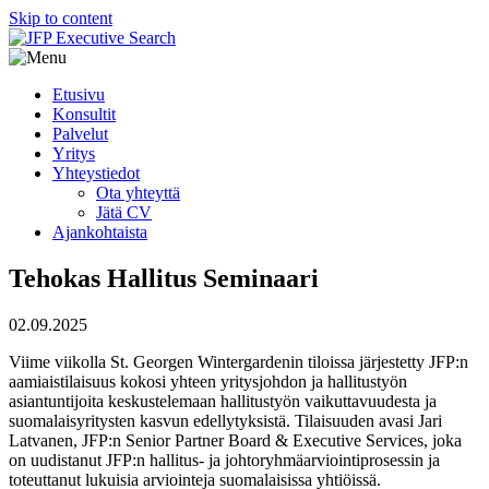
Skip to content
Etusivu
Konsultit
Palvelut
Yritys
Yhteystiedot
Ota yhteyttä
Jätä CV
Ajankohtaista
Tehokas Hallitus Seminaari
02.09.2025
Viime viikolla St. Georgen Wintergardenin tiloissa järjestetty JFP:n
aamiaistilaisuus kokosi yhteen yritysjohdon ja hallitustyön
asiantuntijoita keskustelemaan hallitustyön vaikuttavuudesta ja
suomalaisyritysten kasvun edellytyksistä. Tilaisuuden avasi Jari
Latvanen, JFP:n Senior Partner Board & Executive Services, joka
on uudistanut JFP:n hallitus- ja johtoryhmäarviointiprosessin ja
toteuttanut lukuisia arviointeja suomalaisissa yhtiöissä.