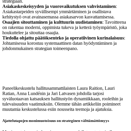
strategiaan.
Asiakaskeskeisyyden ja vuorovaikutuksen vahvistaminen
:
Asiakastarpeiden syvällisempi ymmärtäminen ja osallistava
kehitystyö ovat avainasemassa asiakasarvon kasvattamisessa.
Osaajien sitouttaminen ja kulttuurin uudistaminen
: Tavoitteena
on rakentaa moderni, oppimista tukeva ja ketterä työympäristö, joka
houkuttelee ja sitouttaa osaajia.
Tiedolla ohjattu päätöksenteko ja operatiivinen kurinalaisuus
:
Johtamisessa korostuu systemaattinen datan hyödyntäminen ja
johdonmukainen strategian toimeenpano.
Paneelikeskustelu hallitusammattilaisten Laura Raition, Lauri
Ratian, Anna Lundénin ja Jari Latvasen johdolla tarjosi
syväluotaavan katsauksen hallitustyön dynamiikkaan, rooleihin ja
tulevaisuuden vaatimuksiin. Olemme tähän artikkeliin poimineet
muutamia keskustelussa esiin nousseita teemoja ja ajatuksia.
Ajattelutapojen monimuotoisuus on strateginen välttämättömyys