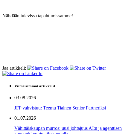
Nähdään tulevissa tapahtumissamme!
Jaa artikkeli:
Viimeisimmät artikkelit
03.08.2026
JFP vahvistuu: Teemu Tiainen Senior Partneriksi
01.07.2026
Vähittäiskaupan murros: uusi johtajuus AI:n ja agenttisen
kaupankäynnin aikakaudella