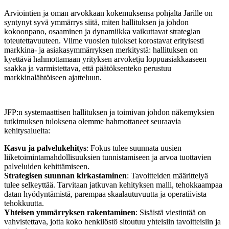
Arviointien ja oman arvokkaan kokemuksensa pohjalta Jarille on
syntynyt syvä ymmärrys siitä, miten hallituksen ja johdon
kokoonpano, osaaminen ja dynamiikka vaikuttavat strategian
toteutettavuuteen. Viime vuosien tulokset korostavat erityisesti
markkina- ja asiakasymmärryksen merkitystä: hallituksen on
kyettävä hahmottamaan yrityksen arvoketju loppuasiakkaaseen
saakka ja varmistettava, että päätöksenteko perustuu
markkinalähtöiseen ajatteluun.
JFP:n systemaattisen hallituksen ja toimivan johdon näkemyksien
tutkimuksen tuloksena olemme hahmottaneet seuraavia
kehitysalueita:
Kasvu ja palvelukehitys
: Fokus tulee suunnata uusien
liiketoimintamahdollisuuksien tunnistamiseen ja arvoa tuottavien
palveluiden kehittämiseen.
Strategisen suunnan kirkastaminen
: Tavoitteiden määrittelyä
tulee selkeyttää. Tarvitaan jatkuvan kehityksen malli, tehokkaampaa
datan hyödyntämistä, parempaa skaalautuvuutta ja operatiivista
tehokkuutta.
Yhteisen ymmärryksen rakentaminen
: Sisäistä viestintää on
vahvistettava, jotta koko henkilöstö sitoutuu yhteisiin tavoitteisiin ja