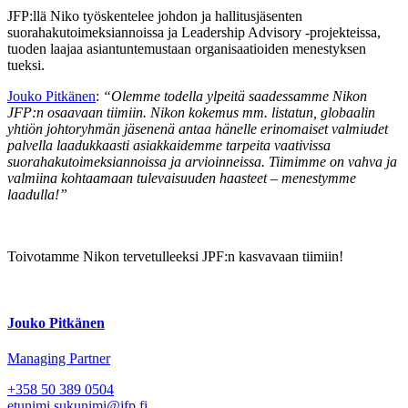
JFP:llä Niko työskentelee johdon ja hallitusjäsenten
suorahakutoimeksiannoissa ja Leadership Advisory -projekteissa,
tuoden laajaa asiantuntemustaan organisaatioiden menestyksen
tueksi.
Jouko Pitkänen
:
“Olemme todella ylpeitä saadessamme Nikon
JFP:n osaavaan tiimiin. Nikon kokemus mm. listatun, globaalin
yhtiön johtoryhmän jäsenenä antaa hänelle erinomaiset valmiudet
palvella laadukkaasti asiakkaidemme tarpeita vaativissa
suorahakutoimeksiannoissa ja arvioinneissa. Tiimimme on vahva ja
valmiina kohtaamaan tulevaisuuden haasteet – menestymme
laadulla!”
Toivotamme Nikon tervetulleeksi JPF:n kasvavaan tiimiin!
Jouko Pitkänen
Managing Partner
+358 50 389 0504
etunimi.sukunimi@jfp.fi