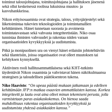
toiminut talousjohtajana, toimitusjohtajana ja hallituksen jäsenenä
sekä ollut keskeisessä roolissa lukuisissa muutos- ja
kasvuhankkeissa.
Nikon erityisosaamista ovat strategia, talous, yritysjärjestelyt sekä
liiketoimintaa tukevien teknologioiden ja toimintamallien
kehittäminen. Hänet tunnetaan suorasta ja avoimesta
toimintatavastaan sekä vahvasta integriteetistään. Niko osaa
tunnistaa ihmisten vahvuudet ja rakentaa niiden varaan
organisaatioiden kyvykkyyksiä ja uudistumista.
Pitkä ja monipuolinen ura on vienyt hänet erilaisiin johtotehtäviin
sekä tilanteisiin, joissa organisaatiot ovat olleet muutoksen tai
kehityksen kynnyksellä.
Aktiivinen rooli hallitusammattilaisena sekä KHT-tutkinto
täydentävät Nikon osaamista ja vahvistavat hänen näkökulmaansa
strategisen ja taloudellisen päätöksenteon tukena.
Niko Haavisto
:
“On upeaa päästä mukaan jatkamaan ja edelleen
kehittämään JFP:n matkaa osaavien ammattilaisten kanssa. Korkea
integriteetti ja laatu ovat aina olleet minun tekemiseni perusta, jolla
varmistetaan paras asiakaskokemus. On hienoa saada
mahdollisuus rakentaa organisaatioiden kyvykkyyksiä ja
uudistumista yhdessä asiakkaiden kanssa.”