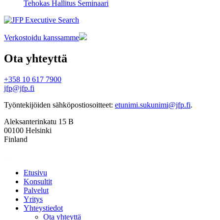
Tehokas Hallitus Seminaari
Verkostoidu kanssamme
Ota yhteyttä
+358 10 617 7900
jfp@jfp.fi
Työntekijöiden sähköpostiosoitteet:
etunimi.sukunimi@jfp.fi
.
Aleksanterinkatu 15 B
00100 Helsinki
Finland
…
Etusivu
Konsultit
Palvelut
Yritys
Yhteystiedot
Ota yhteyttä