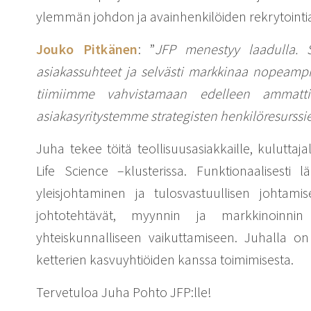
ylemmän johdon ja avainhenkilöiden rekrytointi
Jouko Pitkänen
: ”
JFP menestyy laadulla. S
asiakassuhteet ja selvästi markkinaa nopeamp
tiimiimme vahvistamaan edelleen ammatti
asiakasyritystemme strategisten henkilöresurssie
Juha tekee töitä teollisuusasiakkaille, kuluttaj
Life Science –klusterissa. Funktionaalisesti
yleisjohtaminen ja tulosvastuullisen johtamis
johtotehtävät, myynnin ja markkinoinnin
yhteiskunnalliseen vaikuttamiseen. Juhalla o
ketterien kasvuyhtiöiden kanssa toimimisesta.
Tervetuloa Juha Pohto JFP:lle!