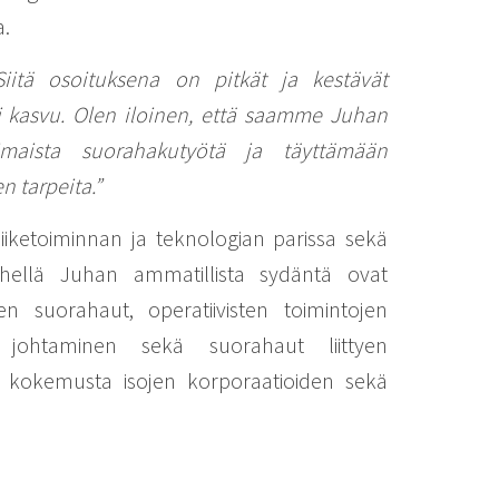
a.
iitä osoituksena on pitkät ja kestävät
i kasvu. Olen iloinen, että saamme Juhan
maista suorahakutyötä ja täyttämään
n tarpeita.”
aliiketoiminnan ja teknologian parissa sekä
 lähellä Juhan ammatillista sydäntä ovat
en suorahaut, operatiivisten toimintojen
 johtaminen sekä suorahaut liittyen
n kokemusta isojen korporaatioiden sekä