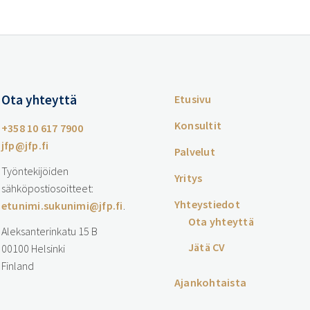
Ota yhteyttä
Etusivu
Konsultit
+358 10 617 7900
jfp@jfp.fi
Palvelut
Työntekijöiden
Yritys
sähköpostiosoitteet:
Yhteystiedot
etunimi.sukunimi@jfp.fi
.
Ota yhteyttä
Aleksanterinkatu 15 B
Jätä CV
00100 Helsinki
Finland
Ajankohtaista
…