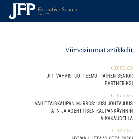
Skip
to
content
Viimeisimmät artikkelit
03.08.2026
JFP VAHVISTUU: TEEMU TIAINEN SENIOR
PARTNERIKSI
01.07.2026
VÄHITTÄISKAUPAN MURROS: UUSI JOHTAJUUS
AI:N JA AGENTTISEN KAUPANKÄYNNIN
AIKAKAUDELLA
31.12.2025
HYVÄÄ UUTTA VUOTTA 2026!