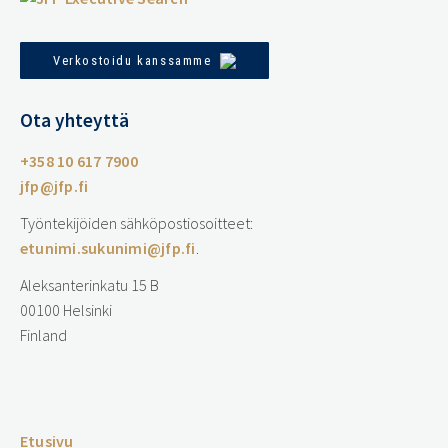
Verkostoidu kanssamme
Ota yhteyttä
+358 10 617 7900
jfp@jfp.fi
Työntekijöiden sähköpostiosoitteet:
etunimi.sukunimi@jfp.fi
.
Aleksanterinkatu 15 B
00100 Helsinki
Finland
…
Etusivu