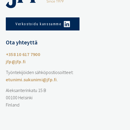
Verkostoidu kanssamme
Ota yhteyttä
+358 10 617 7900
jfp@jfp.fi
Työntekijöiden sähköpostiosoitteet:
etunimi.sukunimi@jfp.fi
.
Aleksanterinkatu 15 B
00100 Helsinki
Finland
…