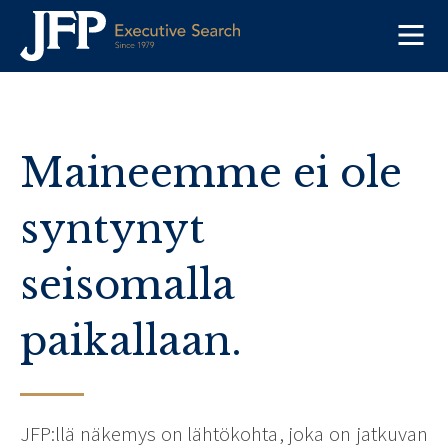
Skip
to
content
Maineemme ei ole
syntynyt
seisomalla
paikallaan.
JFP:llä näkemys on lähtökohta, joka on jatkuvan