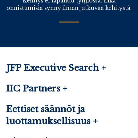
Kehitys ei tapahdu tyhjiössä. Eikä
onnistumisia synny ilman jatkuvaa kehitystä.
JFP Executive Search +
IIC Partners +
Eettiset säännöt ja
luottamuksellisuus +