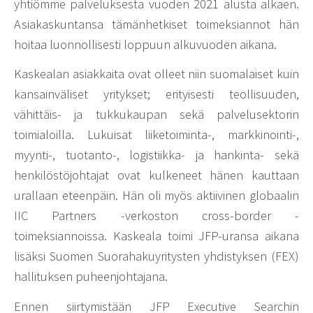
yhtiömme palveluksesta vuoden 2021 alusta alkaen.
Asiakaskuntansa tämänhetkiset toimeksiannot hän
hoitaa luonnollisesti loppuun alkuvuoden aikana.
Kaskealan asiakkaita ovat olleet niin suomalaiset kuin
kansainväliset yritykset; erityisesti teollisuuden,
vähittäis- ja tukkukaupan sekä palvelusektorin
toimialoilla. Lukuisat liiketoiminta-, markkinointi-,
myynti-, tuotanto-, logistiikka- ja hankinta- sekä
henkilöstöjohtajat ovat kulkeneet hänen kauttaan
urallaan eteenpäin. Hän oli myös aktiivinen globaalin
IIC Partners -verkoston cross-border -
toimeksiannoissa. Kaskeala toimi JFP-uransa aikana
lisäksi Suomen Suorahakuyritysten yhdistyksen (FEX)
hallituksen puheenjohtajana.
Ennen siirtymistään JFP Executive Searchin