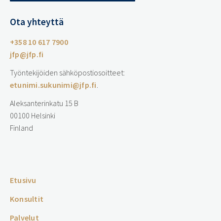
Ota yhteyttä
+358 10 617 7900
jfp@jfp.fi
Työntekijöiden sähköpostiosoitteet:
etunimi.sukunimi@jfp.fi
.
Aleksanterinkatu 15 B
00100 Helsinki
Finland
…
Etusivu
Konsultit
Palvelut