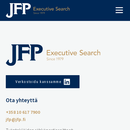
Skip
to
content
Verkostoidu kanssamme
Ota yhteyttä
+358 10 617 7900
jfp@jfp.fi