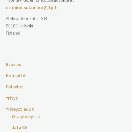
Työntekijöiden sähköpostiosoitteet:
etunimi.sukunimi@jfp.fi
.
Aleksanterinkatu 15 B
00100 Helsinki
Finland
…
Etusivu
Konsultit
Palvelut
Yritys
Yhteystiedot
Ota yhteyttä
Jätä CV