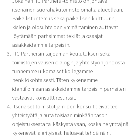
Jokainen IIC Partners -toimisto on johtava
itsenäinen suorahakutoimisto omalla alueellaan.
Paikallistuntemus sekä paikallisen kulttuurin,
kielen ja olosuhteiden ymmärtäminen auttavat
löytämään parhaimmat tekijät ja osaajat
asiakkaidemme tarpeisiin.
IIC Partnersin tarjoaman koulutuksen sekä
toimistojen välisen dialogin ja yhteistyön johdosta
tunnemme ulkomaiset kollegamme
henkilökohtaisesti. Täten kykenemme
identifioimaan asiakkaidemme tarpeisiin parhaiten
vastaavat konsulttiresurssit.
Itsenäiset toimistot ja niiden konsultit eivät tee
yhteistyötä ja auta toisiaan minkään tason
ohjeistuksesta tai käskystä vaan, koska he yrittäjinä
kykenevät ja erityisesti haluavat tehdä näin.