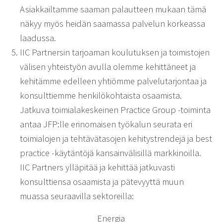
Asiakkailtamme saaman palautteen mukaan tämä
näkyy myös heidän saamassa palvelun korkeassa
laadussa.
IIC Partnersin tarjoaman koulutuksen ja toimistojen
välisen yhteistyön avulla olemme kehittäneet ja
kehitämme edelleen yhtiömme palvelutarjontaa ja
konsulttiemme henkilökohtaista osaamista.
Jatkuva toimialakeskeinen Practice Group -toiminta
antaa JFP:lle erinomaisen työkalun seurata eri
toimialojen ja tehtävätasojen kehitystrendejä ja best
practice -käytäntöjä kansainvälisillä markkinoilla.
IIC Partners ylläpitää ja kehittää jatkuvasti
konsulttiensa osaamista ja pätevyyttä muun
muassa seuraavilla sektoreilla:
Energia