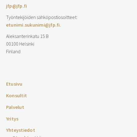
jfp@jfp.fi
Työntekijöiden sähköpostiosoitteet:
etunimi.sukunimi@jfp.fi
.
Aleksanterinkatu 15 B
00100 Helsinki
Finland
…
Etusivu
Konsultit
Palvelut
Yritys
Yhteystiedot