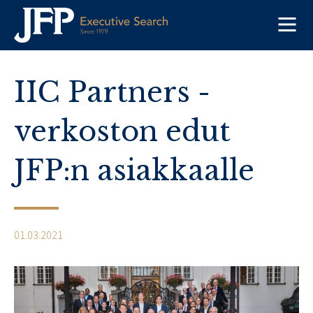
Skip
to
content
IIC Partners -
verkoston edut
JFP:n asiakkaalle
01.03.2021