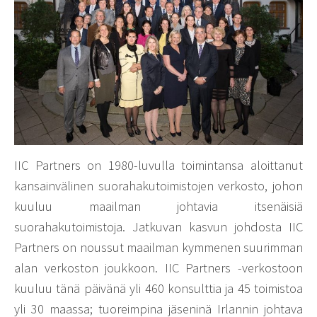
IIC Partners on 1980-luvulla toimintansa aloittanut
kansainvälinen suorahakutoimistojen verkosto, johon
kuuluu maailman johtavia itsenäisiä
suorahakutoimistoja. Jatkuvan kasvun johdosta IIC
Partners on noussut maailman kymmenen suurimman
alan verkoston joukkoon. IIC Partners -verkostoon
kuuluu tänä päivänä yli 460 konsulttia ja 45 toimistoa
yli 30 maassa; tuoreimpina jäseninä Irlannin johtava