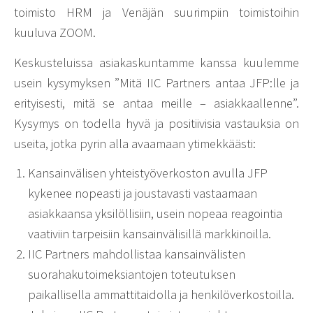
toimisto HRM ja Venäjän suurimpiin toimistoihin
kuuluva ZOOM.
Keskusteluissa asiakaskuntamme kanssa kuulemme
usein kysymyksen ”Mitä IIC Partners antaa JFP:lle ja
erityisesti, mitä se antaa meille – asiakkaallenne”.
Kysymys on todella hyvä ja positiivisia vastauksia on
useita, jotka pyrin alla avaamaan ytimekkäästi:
Kansainvälisen yhteistyöverkoston avulla JFP
kykenee nopeasti ja joustavasti vastaamaan
asiakkaansa yksilöllisiin, usein nopeaa reagointia
vaativiin tarpeisiin kansainvälisillä markkinoilla.
IIC Partners mahdollistaa kansainvälisten
suorahakutoimeksiantojen toteutuksen
paikallisella ammattitaidolla ja henkilöverkostoilla.