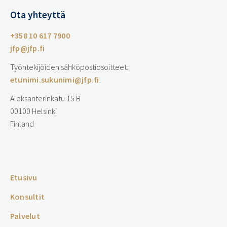
Ota yhteyttä
+358 10 617 7900
jfp@jfp.fi
Työntekijöiden sähköpostiosoitteet:
etunimi.sukunimi@jfp.fi
.
Aleksanterinkatu 15 B
00100 Helsinki
Finland
…
Etusivu
Konsultit
Palvelut