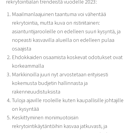
rekrytointialan trendeistä vuodelle 2023:
Maailmanlaajuinen taantuma voi vähentää
rekrytointia, mutta kuva on ristiriitainen:
asiantuntijarooleille on edelleen suuri kysyntä, ja
nopeasti kasvavilla alueilla on edelleen pulaa
osaajista
Ehdokkaiden osaamista koskevat odotukset ovat
korkeammalla
Markkinoilla juuri nyt arvostetaan erityisesti
kokemusta budjetin hallinnasta ja
rakenneuudistuksista
Tuloja ajaville rooleille kuten kaupallisille johtajille
on kysyntää
Keskittyminen monimuotoisiin
rekrytointikäytäntöihin kasvaa jatkuvasti, ja