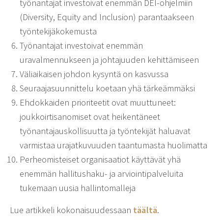
työnantajat investoivat enemmän DEI-ohjelmiin
(Diversity, Equity and Inclusion) parantaakseen
työntekijäkokemusta
Työnantajat investoivat enemmän
uravalmennukseen ja johtajuuden kehittämiseen
Väliaikaisen johdon kysyntä on kasvussa
Seuraajasuunnittelu koetaan yhä tärkeämmäksi
Ehdokkaiden prioriteetit ovat muuttuneet:
joukkoirtisanomiset ovat heikentäneet
työnantajauskollisuutta ja työntekijät haluavat
varmistaa urajatkuvuuden taantumasta huolimatta
Perheomisteiset organisaatiot käyttävät yhä
enemmän hallitushaku- ja arviointipalveluita
tukemaan uusia hallintomalleja
Lue artikkeli kokonaisuudessaan
täältä
.