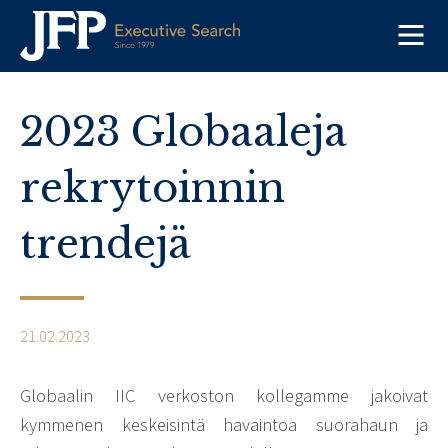
Skip
to
content
2023 Globaaleja
rekrytoinnin
trendejä
21.02.2023
Globaalin IIC verkoston kollegamme jakoivat
kymmenen keskeisintä havaintoa suorahaun ja