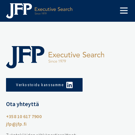
Skip
to
content
Verkostoidu kanssamme
Ota yhteyttä
+358 10 617 7900
jfp@jfp.fi