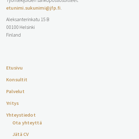
Työntekijöiden sähköpostiosoitteet:
etunimi.sukunimi@jfp.fi
.
Aleksanterinkatu 15 B
00100 Helsinki
Finland
…
Etusivu
Konsultit
Palvelut
Yritys
Yhteystiedot
Ota yhteyttä
Jätä CV